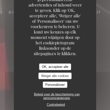
advertenties of inhoud weer
Le Jéroboam
te geven. Klik op 'OK,
BISTRONOMIC RESTAURANT
72 RUE DIDOT
accepteer alle', 'Weiger alle'
75014 PARIS
of 'Personaliseer' om uw
voorkeuren te beheren. U
kunt uw keuzes op elk
moment wijzigen door op
het cookiepictogram
linksonder op de
sitepagina's te klikken.
OK, accepteer alle
Weiger alle cookies
Personaliseer
Beleid voor de bescherming van
persoonsgegevens
Cookiebeleid