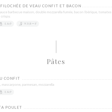
FFILOCHÉE DE VEAU CONFIT ET BACON
, sauce barbecue maison, double mozzarella fumée, bacon Ibérique, tomates
 crispy.
ミルク
マスタード
Pâtes
U CONFIT
o, mascarpone, parmesan, mozzarella
ミルク
TA POULET