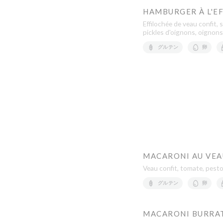
HAMBURGER À L'E
Effilochée de veau confit
pickles d'oignons, oignons
グルテン
卵
MACARONI AU VEA
Veau confit, tomate, pest
グルテン
卵
MACARONI BURRA