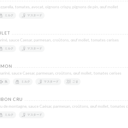
zarella, tomates, avocat, oignons crispy, pignons de pin, œuf mollet
ミルク
マスタード
ULET
riné, sauce Caesar, parmesan, croûtons, œuf mollet, tomates cerises
ミルク
マスタード
UMON
riné, sauce Caesar, parmesan, croûtons, œuf mollet, tomates cerises
魚
ミルク
マスタード
ごま
MBON CRU
u de montagne, sauce Caésar, parmesan, croûtons, œuf mollet, tomates c
ミルク
マスタード