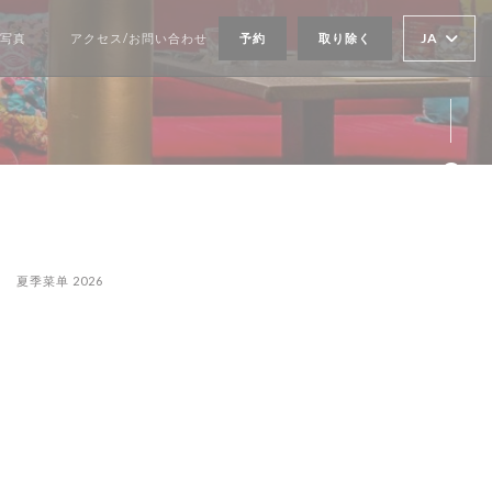
JA
写真
アクセス/お問い合わせ
予約
取り除く
((新しいウィンドウで開きます))
Fa
夏季菜单 2026