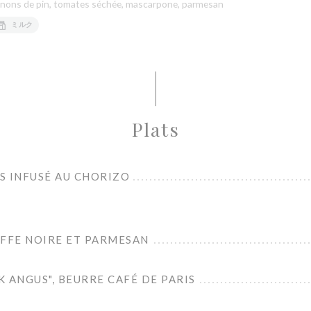
ignons de pin, tomates séchée, mascarpone, parmesan
ミルク
Plats
US INFUSÉ AU CHORIZO
UFFE NOIRE ET PARMESAN
 ANGUS", BEURRE CAFÉ DE PARIS