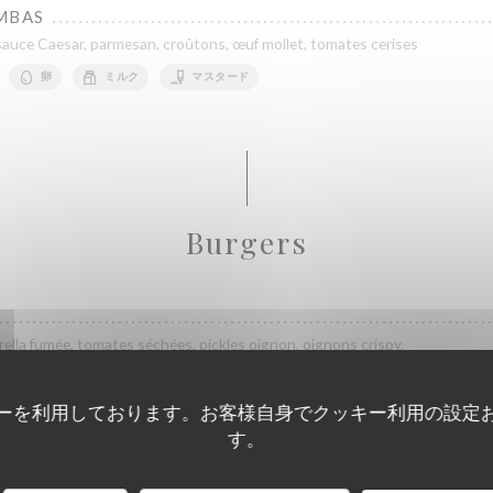
MBAS
auce Caesar, parmesan, croûtons, œuf mollet, tomates cerises
卵
ミルク
マスタード
Burgers
ella fumée, tomates séchées, pickles oignon, oignons crispy.
ミルク
マスタード
ーを利用しております。お客様自身でクッキー利用の設定
す。
RGER
, double mozzarella fumé, tomate séchées, pickles oignon, oignon crispy.