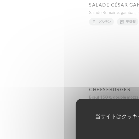
SALADE CÉSAR GA
Salade Romaine, gambas, s
グルテン
甲殻類
CHEESEBURGER
Bœuf 150 g, double mozzar
グルテン
卵
当サイトはクッキ
BACON CHEESEBU
Bœuf 150 g, Bacon Ibérique