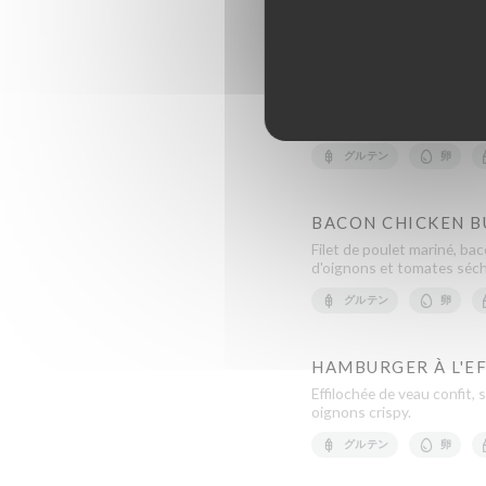
グルテン
卵
CHICKEN BURGER
Filet de poulet mariné, sa
tomates séchées.
グルテン
卵
BACON CHICKEN 
Filet de poulet mariné, ba
d'oignons et tomates séc
グルテン
卵
HAMBURGER À L'E
Effilochée de veau confit,
oignons crispy.
グルテン
卵