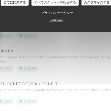
Le Jéroboam
全てに同意する
すべてのクッキーを拒否する
カスタマイズする
ミルク
マスタード
プライバシーポリシー
undefined
uce curry maison, double mozzarella fumée, oignons crispy, pickels d'oignon
ミルク
マスタード
BURGER
con Ibérique, sauce curry maison, double mozzarella fumée, oignons crispy, 
hées.
ミルク
マスタード
FFILOCHÉE DE VEAU CONFIT
 sauce barbecue maison, double mozzarella fumée, tomates séchées, pickles
ミルク
マスタード