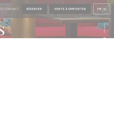
 UNE NOUVELLE FENÊTRE))
FR
ÈS/CONTACT
RÉSERVER
VENTE À EMPORTER
s
Face