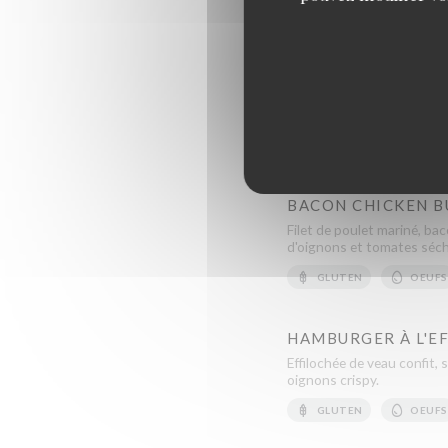
GLUTEN
OEUFS
CHICKEN BURGER
Filet de poulet mariné, sa
tomates séchées.
GLUTEN
OEUFS
BACON CHICKEN 
Filet de poulet mariné, ba
d'oignons et tomates séc
GLUTEN
OEUFS
HAMBURGER À L'E
Effilochée de veau confit,
oignons crispy.
GLUTEN
OEUFS