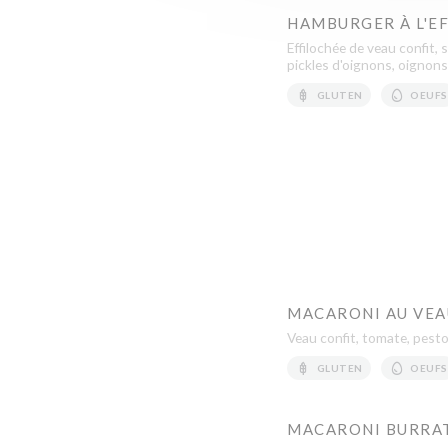
HAMBURGER À L'E
Effilochée de veau confit
pickles d'oignons, oignons
GLUTEN
OEUFS
MACARONI AU VEA
Veau confit, tomate, pest
GLUTEN
OEUFS
MACARONI BURRA