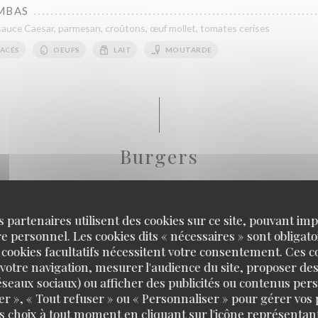
MBAS
auce Caesar, parmesan, croûtons, œuf mollet, tomates cerises
ACÉS
OEUFS
LAIT
MOUTARDE
Burgers
s partenaires utilisent des cookies sur ce site, pouvant impl
ella fumée, tomates séchées, pickles oignon, oignons crispy.
 personnel. Les cookies dits « nécessaires » sont obligatoi
LAIT
MOUTARDE
 cookies facultatifs nécessitent votre consentement. Ces co
votre navigation, mesurer l'audience du site, proposer des
 réseaux sociaux) ou afficher des publicités ou contenus per
RGER
er », « Tout refuser » ou « Personnaliser » pour gérer vos
, double mozzarella fumé, tomate séchées, pickles oignon, oignon crispy.
s choix à tout moment en cliquant sur l'icône représentant