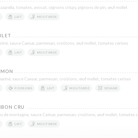
zarella, tomates, avocat, oignons crispy, pignons de pin, œuf mollet
LAIT
MOUTARDE
ULET
riné, sauce Caesar, parmesan, croûtons, œuf mollet, tomates cerises
LAIT
MOUTARDE
UMON
riné, sauce Caesar, parmesan, croûtons, œuf mollet, tomates cerises
POISSONS
LAIT
MOUTARDE
SÉSAME
MBON CRU
u de montagne, sauce Caésar, parmesan, croûtons, œuf mollet, tomates c
LAIT
MOUTARDE