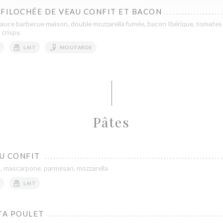
FFILOCHÉE DE VEAU CONFIT ET BACON
, sauce barbecue maison, double mozzarella fumée, bacon Ibérique, tomates
 crispy.
LAIT
MOUTARDE
Pâtes
U CONFIT
o, mascarpone, parmesan, mozzarella
LAIT
TA POULET