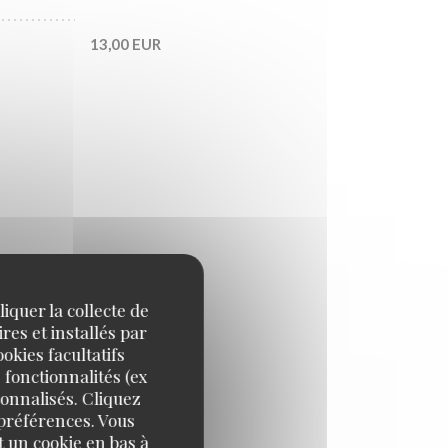
13,00 EUR
iquer la collecte de
13,00 EUR
res et installés par
okies facultatifs
 fonctionnalités (ex
sonnalisés. Cliquez
 préférences. Vous
13,00 EUR
 un cookie en bas à