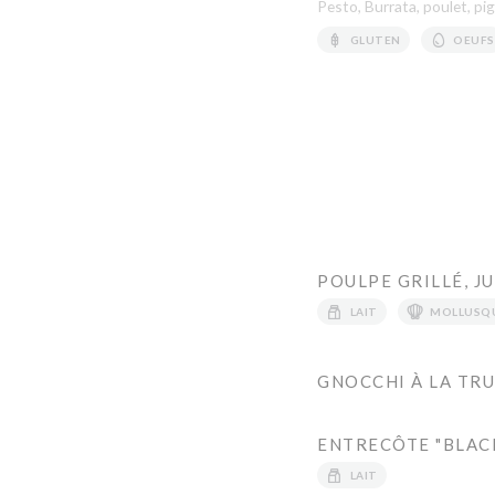
Pesto, Burrata, poulet, p
GLUTEN
OEUFS
POULPE GRILLÉ, J
LAIT
MOLLUSQ
GNOCCHI À LA TR
ENTRECÔTE "BLACK
LAIT