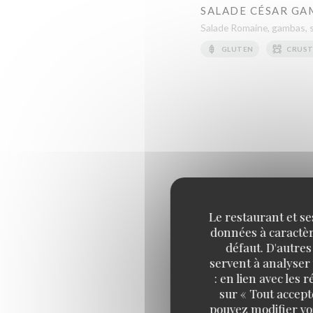
SALADE CÉSAR GA
Salade Romaine, gambas, s
GLUTEN
CRUST
CHEESEBURGER
Le restaurant et se
Bœuf 150 g, double mozzar
données à caractère
GLUTEN
OEUFS
défaut. D'autres
servent à analyser 
: en lien avec les
BACON CHEESEBU
sur « Tout accept
Bœuf 150 g, Bacon Ibérique
pouvez modifier vo